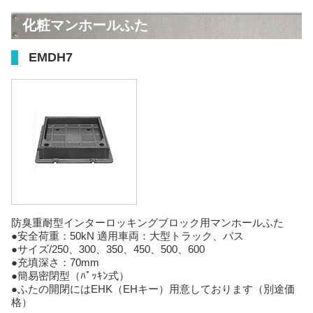
化粧マンホールふた
EMDH7
防臭重耐型インターロッキングブロック用マンホールふた
●安全荷重：50kN 適用車両：大型トラック、バス
●サイズ/250、300、350、450、500、600
●充填深さ：70mm
●簡易密閉型（ﾊﾟｯｷﾝ式）
●ふたの開閉にはEHK（EHキー）用意しております（別途価
格）