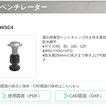
ベンチレーター
WSC4
露出掃兼型ベントキャップ付き排水通
防水継手
●サイズ/65、80、100、125
●WSC+YDG+VCO
●防水層250mmの高さまで巻き上げ可
す。
用図面の表示と保存・CAD図面の保存はこちらから
使用図面（PDF）
CAD図面（DXF）