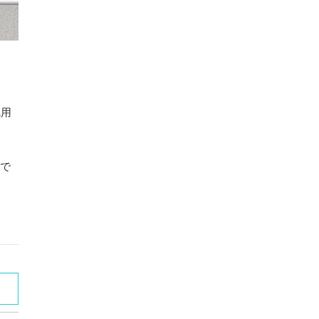
気用
能で