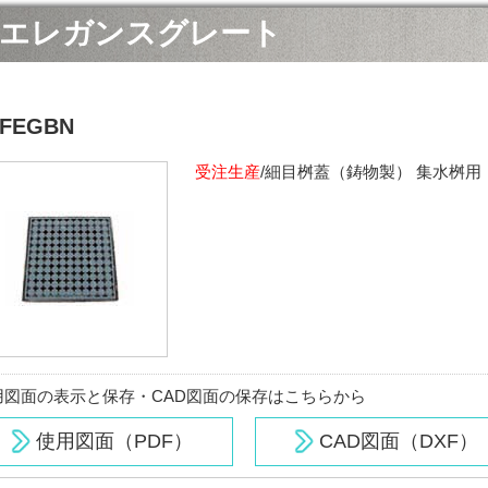
エレガンスグレート
FEGBN
受注生産
/細目桝蓋（鋳物製） 集水桝用
用図面の表示と保存・CAD図面の保存はこちらから
使用図面（PDF）
CAD図面（DXF）