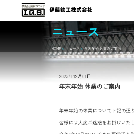
ニュース
HOME
ニュース
年末年始 休業のご案内
TOP
アルファベット別
2023年12月01日
製品案内
年末年始 休業のご案内
参考資材・表紙
年末年始の休業について下記の通
皆様には大変ご迷惑をお掛けいた