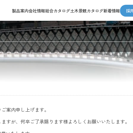
製品案内
会社情報
総合カタログ
土木景観カタログ
新着情報
採
施工動画
製品検索
IGSオリジナル
納入事例
Youtube動画
りご案内申し上げます。
しますが、何卒ご了承賜ります様よろしくお願いいたします。