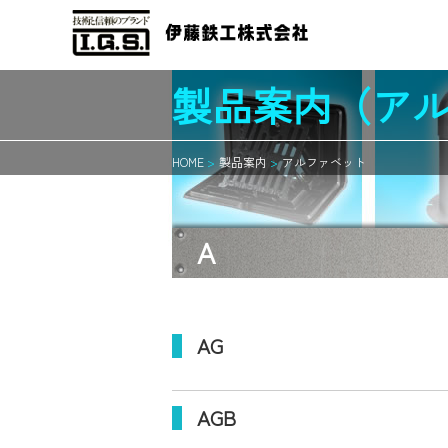
製品案内（ア
HOME
製品案内
アルファベット
TOP
アルファベット別
A
製品案内
参考資材・表紙
AG
AGB