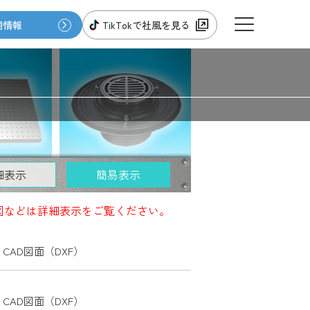
用情報
TikTokで社風を見る
会社情報
伊藤鉄工のお仕事
細表示
簡易表示
新着情報
図などは詳細表示をご覧ください。
CAD図面（DXF）
オンラインショップ
特定商法取引に基づく表示
CAD図面（DXF）