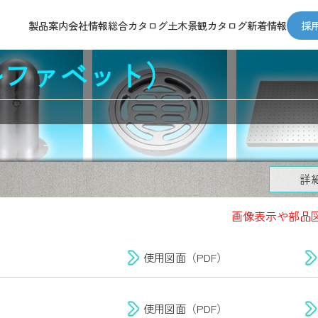
製品案内
会社情報
総合カタログ
土木景観カタログ
新着情報
採
ルファベット）
施工動画
製品検索
IGSオリジナル
詳
納入事例
画像表示や部品
Youtube動画
使用図面（PDF）
使用図面（PDF）