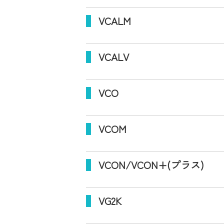
VCALM
VCALV
VCO
VCOM
VCON/VCON+(プラス)
VG2K