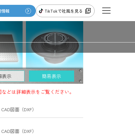
用情報
TikTokで社風を見る
会社情報
伊藤鉄工のお仕事
細表示
簡易表示
新着情報
図などは詳細表示をご覧ください。
CAD図面（DXF）
オンラインショップ
特定商法取引に基づく表示
CAD図面（DXF）