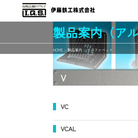
製品案内（ア
HOME
製品案内
アルファベット
TOP
アルファベット別
V
製品案内
参考資材・表紙
VC
VCAL