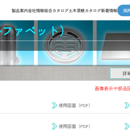
製品案内
会社情報
総合カタログ
土木景観カタログ
新着情報
採
ルファベット）
施工動画
製品検索
IGSオリジナル
詳
納入事例
画像表示や部品
Youtube動画
使用図面（PDF）
使用図面（PDF）