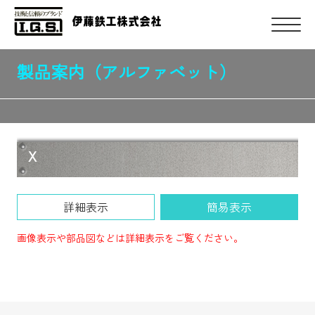
製品案内（アルファベット）
HOME
製品案内
TOP
アルファベット別製品検索
製品案内
X
参考資材・表紙
施工動画
詳細表示
簡易表示
IGSオリジナル
画像表示や部品図などは詳細表示をご覧ください。
納入事例
Youtube動画
会社情報
伊藤鉄工のお仕事